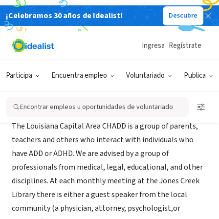
¡Celebramos 30 años de Idealist!
Descubre
ORGANIZACIÓN SIN FIN DE LUCRO
Louisiana Capital Area CHADD
Ingresa
Regístrate
Baton Rouge, LA
|
www.lacachadd.org/
Participa
Encuentra empleo
Voluntariado
Publica
Acerca de
Encontrar empleos u oportunidades de voluntariado
The Louisiana Capital Area CHADD is a group of parents,
teachers and others who interact with individuals who
have ADD or ADHD. We are advised by a group of
professionals from medical, legal, educational, and other
disciplines. At each monthly meeting at the Jones Creek
Library there is either a guest speaker from the local
community (a physician, attorney, psychologist,or