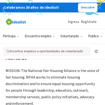
¡Celebramos 30 años de Idealist!
Descubre
ORGANIZACIÓN SIN FIN DE LUCRO
National Fair Housing Alliance
Ingresa
Regístrate
Washington, DC
|
www.nationalfairhousing.org
Participa
Encuentra empleo
Voluntariado
Publica
Encontrar empleos u oportunidades de voluntariado
Acerca de
MISSION: The National Fair Housing Alliance is the voice of
fair housing. NFHA works to eliminate housing
discrimination and to ensure equal housing opportunity
for people through leadership, education, outreach,
membership services, public policy initiatives, advocacy
and enforcement.