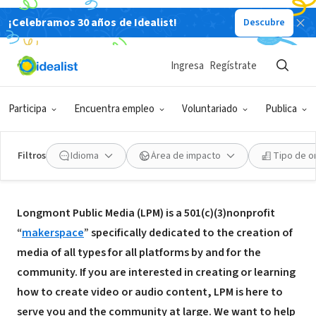
¡Celebramos 30 años de Idealist!
Descubre
ORGANIZACIÓN SIN FIN DE LUCRO
Longmont Public Media
Ingresa
Regístrate
Longmont, CO
|
longmontpublicmedia.org
Participa
Encuentra empleo
Voluntariado
Publica
Filtros
Idioma
Área de impacto
Tipo de o
Acerca de
Longmont Public Media (LPM) is a 501(c)(3)nonprofit
“
makerspace
” specifically dedicated to the creation of
media of all types for all platforms by and for the
community. If you are interested in creating or learning
how to create video or audio content, LPM is here to
serve you and the community at large. We want to help