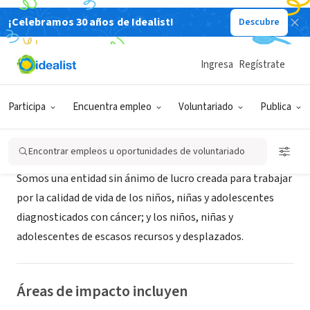
¡Celebramos 30 años de Idealist!
Descubre
ORGANIZACIÓN SIN FIN DE LUCRO
FUNDACION REGALANDO SONRISAS
Ingresa
Regístrate
VILLAVICENCIO, XA, Colombia
Participa
Encuentra empleo
Voluntariado
Publica
Acerca de
Encontrar empleos u oportunidades de voluntariado
Somos una entidad sin ánimo de lucro creada para trabajar
por la calidad de vida de los niños, niñas y adolescentes
diagnosticados con cáncer; y los niños, niñas y
adolescentes de escasos recursos y desplazados.
Áreas de impacto incluyen