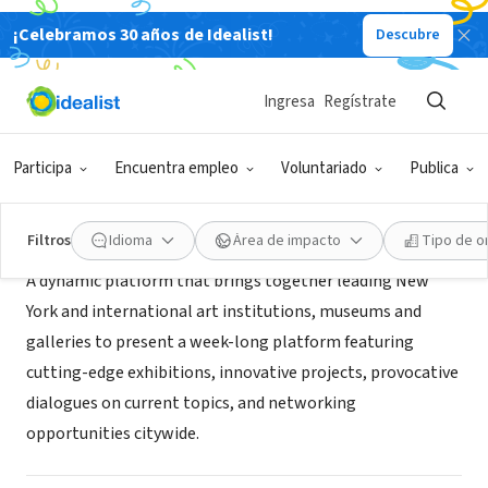
¡Celebramos 30 años de Idealist!
Descubre
ORGANIZACIÓN SIN FIN DE LUCRO
Asia Contemporary Art Week
Ingresa
Regístrate
New York, NY
Participa
Encuentra empleo
Voluntariado
Publica
Acerca de
Filtros
Idioma
Área de impacto
Tipo de o
A dynamic platform that brings together leading New
York and international art institutions, museums and
galleries to present a week-long platform featuring
cutting-edge exhibitions, innovative projects, provocative
dialogues on current topics, and networking
opportunities citywide.