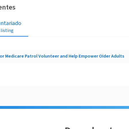
ientes
untariado
 listing
r Medicare Patrol Volunteer and Help Empower OIder Adults