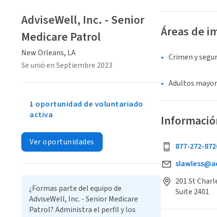
AdviseWell, Inc. - Senior
Áreas de i
Medicare Patrol
New Orleans, LA
Crimen y segu
Se unió en Septiembre 2023
Adultos mayor
1 oportunidad de voluntariado
activa
Informació
Ver oportunidades
877-272-872
slawless@ad
201 St Charl
¿Formas parte del equipo de
Suite 2401
AdviseWell, Inc. - Senior Medicare
Patrol? Administra el perfil y los