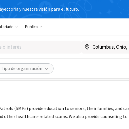
yectoria y nuestra visión para el futuro.
N SIN FIN DE LUCRO
ntariado
Publica
ell, Inc. - Senior Medicare Pa
|
advisewell.org/
|
stopmedicarefraud.org/
dades
Guardar
Compartir
Tipo de organización
Patrols (SMPs) provide education to seniors, their families, and 
nd other healthcare-related scams. We also provide counseling to 