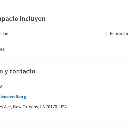
mpacto incluyen
ridad
Educació
es
n y contacto
0
visewell.org
es Ave, New Orleans, LA 70170, USA