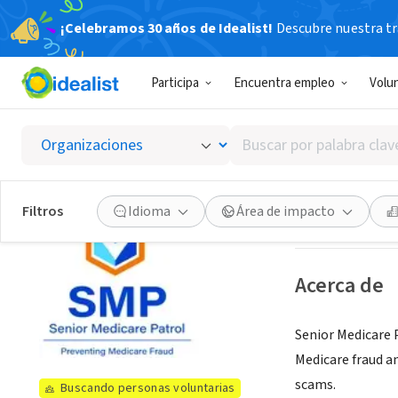
¡Celebramos 30 años de Idealist!
Descubre nuestra tra
ORGANIZACIÓ
Participa
Encuentra empleo
Volu
AdviseW
Buscar
New Orleans, LA
por
palabra
clave
Ver oportuni
Filtros
Idioma
Área de impacto
o
interés
Acerca de
Senior Medicare 
Medicare fraud a
scams.
Buscando personas voluntarias