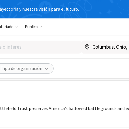
yectoria y nuestra visión para el futuro.
N SIN FIN DE LUCRO
ntariado
Publica
n Battlefield Trust
www.battlefields.org
Compartir
Tipo de organización
tlefield Trust preserves America’s hallowed battlegrounds and e