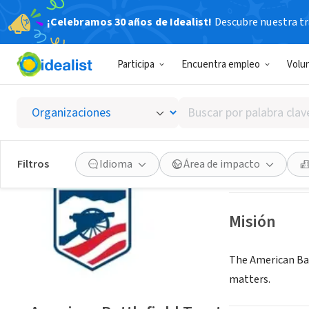
¡Celebramos 30 años de Idealist!
Descubre nuestra tra
ORGANIZACIÓ
Participa
Encuentra empleo
Volu
America
Buscar
Washington, DC
|
por
palabra
clave
Guardar
Filtros
Idioma
Área de impacto
o
interés
Misión
The American Bat
matters.