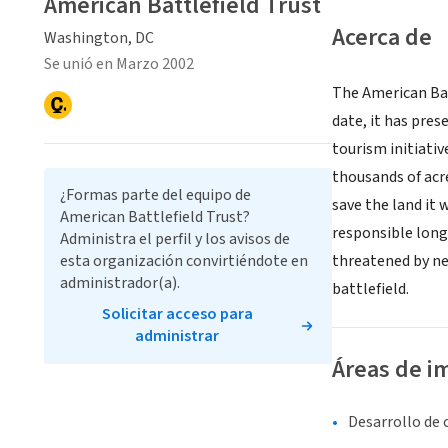
American Battlefield Trust
Acerca de
Washington, DC
Se unió en Marzo 2002
The American Batt
date, it has pre
tourism initiativ
thousands of acr
¿Formas parte del equipo de
save the land it 
American Battlefield Trust?
responsible long
Administra el perfil y los avisos de
esta organización convirtiéndote en
threatened by ne
administrador(a).
battlefield.
Solicitar acceso para
administrar
Áreas de i
Desarrollo de