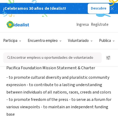
¡Celebramos 30 años de Idealist!
Descubre
ORGANIZACIÓN SIN FIN DE LUCRO
WBAI-Pacifica Radio of New York
Ingresa
Regístrate
NEW YORK, NY
|
www.wbai.org
Participa
Encuentra empleo
Voluntariado
Publica
Acerca de
Encontrar empleos u oportunidades de voluntariado
Pacifica Foundation Mission Statement & Charter
- to promote cultural diversity and pluralistic community
expression - to contribute to a lasting understanding
between individuals of all nations, races, creeds and colors
- to promote freedom of the press - to serve as a forum for
various viewpoints - to maintain an independent funding
base