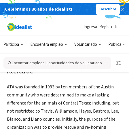
¡Celebramos 30 años de Idealist!
Descubre
ORGANIZACIÓN SIN FIN DE LUCRO
Animal Trustees of Austin
Ingresa
Regístrate
Austin, TX
|
www.animaltrustees.org/
Participa
Encuentra empleo
Voluntariado
Publica
Encontrar empleos u oportunidades de voluntariado
Acerca de
ATA was founded in 1993 by ten members of the Austin
community who were determined to make a lasting
difference for the animals of Central Texas; including, but
not restricted to Travis, Williamson, Hayes, Bastrop, Lee,
Blanco, and Llano counties. Initially, the purpose of the
organization was to provide rescue and re-homing