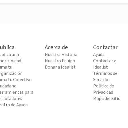
ublica
Acerca de
Contactar
ublica una
Nuestra Historia
Ayuda
portunidad
Nuestro Equipo
Contactar a
uma tu
Donar a Idealist
Idealist
rganización
Términos de
uma tu Colectivo
Servicio
iudadano
Política de
erramientas para
Privacidad
eclutadores
Mapa del Sitio
entro de Ayuda