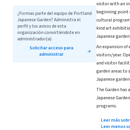
visitor with an i
beginning point 
¿Formas parte del equipo de Portland
Japanese Garden? Administra el
cultural programs
perfil y los avisos de esta
kind art exhibiti
organización convirtiéndote en
Japanese garden 
administrador(a).
An expansion of e
Solicitar acceso para
administrar
visitors/year. O
and visitor faci
garden areas to 
Japanese garden 
The Garden has a 
Japanese Garden –
programs.
Leer más sobr
Leer menos so