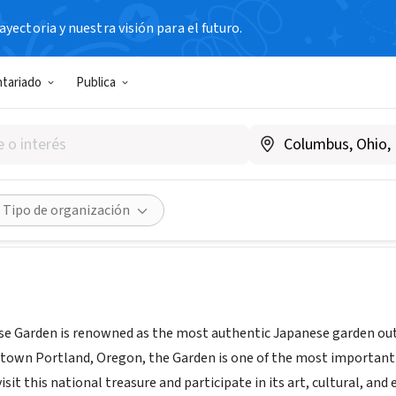
yectoria y nuestra visión para el futuro.
N SIN FIN DE LUCRO
ntariado
Publica
nd Japanese Garden
panesegarden.org
Compartir
Tipo de organización
e Garden is renowned as the most authentic Japanese garden outs
own Portland, Oregon, the Garden is one of the most important J
isit this national treasure and participate in its art, cultural, a