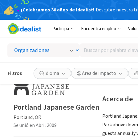
¡Celebramos 30 años de Idealist!
Descubre nuestra tra
ORGANIZACIÓ
Participa
Encuentra empleo
Volu
Portla
Buscar
Portland, OR
|
ja
por
palabra
clave
Guardar
Filtros
Idioma
Área de impacto
o
interés
Acerca de
Portland Japanese Garden
Portland Japanes
Portland, OR
Park above downt
Se unió en Abril 2009
guests annually v