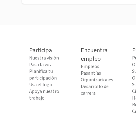
Participa
Encuentra
P
Nuestra visión
empleo
P
Pasa la voz
O
Empleos
Planifica tu
S
Pasantías
participación
O
Organizaciones
Usa el logo
S
Desarrollo de
Apoya nuestro
C
carrera
trabajo
H
R
C