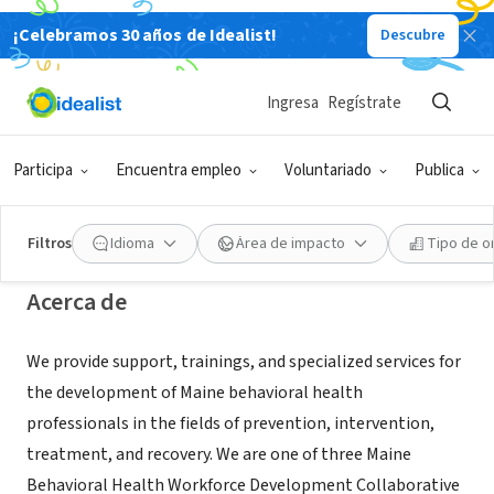
¡Celebramos 30 años de Idealist!
Descubre
ORGANIZACIÓN SIN FIN DE LUCRO
Adcare Educational Institute of
Ingresa
Regístrate
Maine
Participa
Encuentra empleo
Voluntariado
Publica
Augusta, ME
|
adcareme.org/
Filtros
Idioma
Área de impacto
Tipo de o
Acerca de
We provide support, trainings, and specialized services for
the development of Maine behavioral health
professionals in the fields of prevention, intervention,
treatment, and recovery. We are one of three Maine
Behavioral Health Workforce Development Collaborative