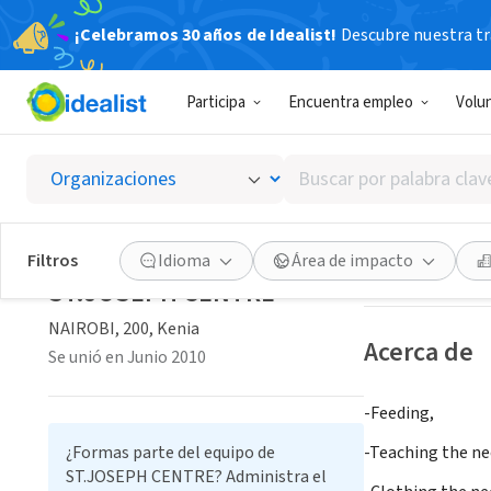
¡Celebramos 30 años de Idealist!
Descubre nuestra tra
ORGANIZACIÓ
Participa
Encuentra empleo
Volu
ST.JOS
Buscar
NAIROBI, 200, K
por
palabra
clave
Guardar
Filtros
Idioma
Área de impacto
o
ST.JOSEPH CENTRE
interés
NAIROBI, 200, Kenia
Acerca de
Se unió en Junio 2010
-Feeding,
¿Formas parte del equipo de
-Teaching the ne
ST.JOSEPH CENTRE? Administra el