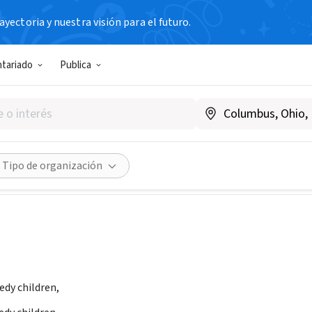
yectoria y nuestra visión para el futuro.
N SIN FIN DE LUCRO
ntariado
Publica
EPH CENTRE
enia
Compartir
Tipo de organización
edy children,