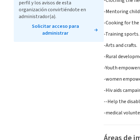
-Clothing the ne
perfil y los avisos de esta
organización convirtiéndote en
-Mentoring child
administrador(a).
-Cooking for the 
Solicitar acceso para
administrar
-Training sports.
-Arts and crafts.
-Rural developm
-Youth empower
-women empow
-Hiv aids campai
--Help the disab
-medical volunte
Áreas de i