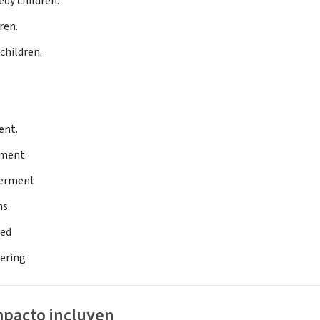
edy children.
ren.
children.
ent.
ment.
erment
ns.
led
ering
mpacto incluyen