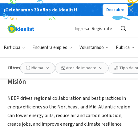
¡Celebramos 30 años de Idealist!
Descubre
ORGANIZACIÓN SIN FIN DE LUCRO
Ingresa
Regístrate
Northeast Energy Efficiency
Partnerships, Inc.
Participa
Encuentra empleo
Voluntariado
Publica
Boston, MA
|
www.neep.org
Filtros
Idioma
Área de impacto
Tipo de o
Misión
NEEP drives regional collaboration and best practices in
energy efficiency so the Northeast and Mid-Atlantic region
can lower energy bills, reduce air and carbon pollution,
create jobs, and improve energy and climate resilience.