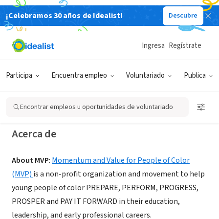
¡Celebramos 30 años de Idealist!
Descubre
ORGANIZACIÓN SIN FIN DE LUCRO
Momentum and Value for People of
Ingresa
Regístrate
Color
Participa
Encuentra empleo
Voluntariado
Publica
Kinnelon, NJ
|
mvpoc.org
Encontrar empleos u oportunidades de voluntariado
Acerca de
About MVP
:
Momentum and Value for People of Color
(MVP)
is a non-profit organization and movement to help
young people of color PREPARE, PERFORM, PROGRESS,
PROSPER and PAY IT FORWARD in their education,
leadership, and early professional careers.