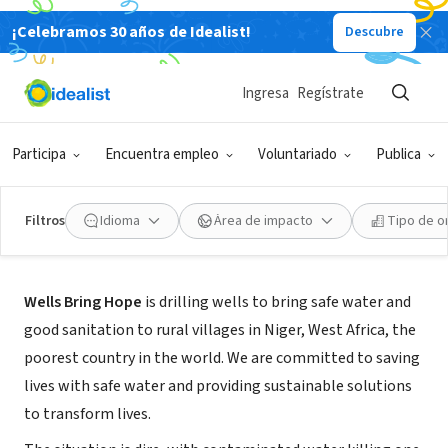
¡Celebramos 30 años de Idealist!
Descubre
ORGANIZACIÓN SIN FIN DE LUCRO
Wells Bring Hope
Ingresa
Regístrate
Los Angeles, CA
|
wellsbringhope.org
Participa
Encuentra empleo
Voluntariado
Publica
Filtros
Idioma
Área de impacto
Tipo de o
Acerca de
Wells Bring Hope
is drilling wells to bring safe water and
good sanitation to rural villages in Niger, West Africa, the
poorest country in the world. We are committed to saving
lives with safe water and providing sustainable solutions
to transform lives.