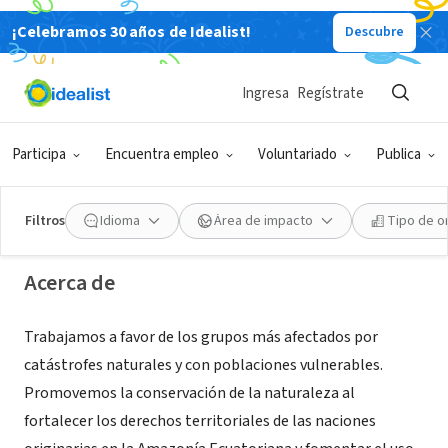
¡Celebramos 30 años de Idealist!
Descubre
ORGANIZACIÓN SIN FIN DE LUCRO
Ingresa
Regístrate
Fundación Raíz Ecuador
Participa
Encuentra empleo
Voluntariado
Publica
Quito, Pichincha, Ecuador
|
www.fundacionraizec.org/
Filtros
Idioma
Área de impacto
Tipo de o
Acerca de
Trabajamos a favor de los grupos más afectados por
catástrofes naturales y con poblaciones vulnerables.
Promovemos la conservación de la naturaleza al
fortalecer los derechos territoriales de las naciones