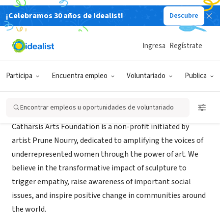
¡Celebramos 30 años de Idealist!
Descubre
ORGANIZACIÓN SIN FIN DE LUCRO
Catharsis Arts Foundation
Ingresa
Regístrate
New York, NY
|
www.catharsisartsfoundation.org
Participa
Encuentra empleo
Voluntariado
Publica
Acerca de
Encontrar empleos u oportunidades de voluntariado
Catharsis Arts Foundation is a non-profit initiated by
artist Prune Nourry, dedicated to amplifying the voices of
underrepresented women through the power of art. We
believe in the transformative impact of sculpture to
trigger empathy, raise awareness of important social
issues, and inspire positive change in communities around
the world.