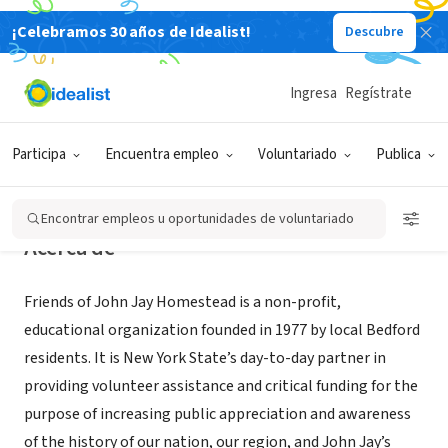
¡Celebramos 30 años de Idealist!
Descubre
ORGANIZACIÓN SIN FIN DE LUCRO
Friends of John Jay Homestead
Ingresa
Regístrate
Katonah, NY
|
johnjayhomestead.org
Participa
Encuentra empleo
Voluntariado
Publica
Encontrar empleos u oportunidades de voluntariado
Acerca de
Friends of John Jay Homestead is a non-profit,
educational organization founded in 1977 by local Bedford
residents. It is New York State’s day-to-day partner in
providing volunteer assistance and critical funding for the
purpose of increasing public appreciation and awareness
of the history of our nation, our region, and John Jay’s