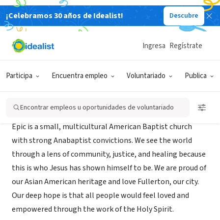
¡Celebramos 30 años de Idealist!
Descubre
ORGANIZACIÓN SIN FIN DE LUCRO
Epic Church
Ingresa
Regístrate
Fullerton, CA
|
www.epicchurch.net/
Participa
Encuentra empleo
Voluntariado
Publica
Acerca de
Encontrar empleos u oportunidades de voluntariado
Epic is a small, multicultural American Baptist church
with strong Anabaptist convictions. We see the world
through a lens of community, justice, and healing because
this is who Jesus has shown himself to be. We are proud of
our Asian American heritage and love Fullerton, our city.
Our deep hope is that all people would feel loved and
empowered through the work of the Holy Spirit.