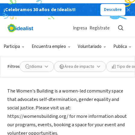
¡Celebramos 30 años de Idealist!
Descubre
ORGANIZACIÓN SIN FIN DE LUCRO
The Women's Building
Ingresa
Regístrate
San Francisco, CA
|
www.womensbuilding.org
Participa
Encuentra empleo
Voluntariado
Publica
Filtros
Idioma
Área de impacto
Tipo de o
Acerca de
The Women's Building is a women-led community space
that advocates self-dtermination, gender equality and
social justice. Please visit us at:
https://womensbuilding.org/ for more information about
our programs, events, booking a space for your event and
volunteer opportunities.