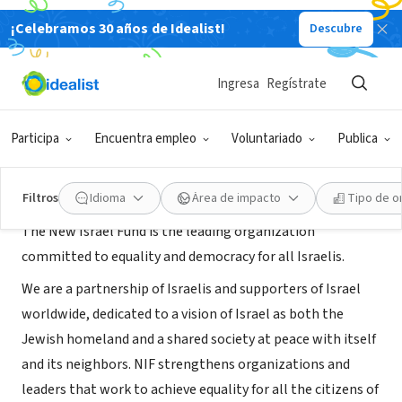
¡Celebramos 30 años de Idealist!
Descubre
ORGANIZACIÓN SIN FIN DE LUCRO
New Israel Fund
Ingresa
Regístrate
New York, NY
|
www.nif.org
Participa
Encuentra empleo
Voluntariado
Publica
Acerca de
Filtros
Idioma
Área de impacto
Tipo de o
The New Israel Fund is the leading organization
committed to equality and democracy for all Israelis.
We are a partnership of Israelis and supporters of Israel
worldwide, dedicated to a vision of Israel as both the
Jewish homeland and a shared society at peace with itself
and its neighbors. NIF strengthens organizations and
leaders that work to achieve equality for all the citizens of