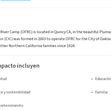
River Camp (OFRC) is located in Quincy CA, in the beautiful Pluma
(CIC) was formed in 2003 to operate OFRC for the City of Oakland
ther Northern California families since 1924.
mpacto incluyen
entud
Educació
e y sostenibilidad
Familia
tretenimiento