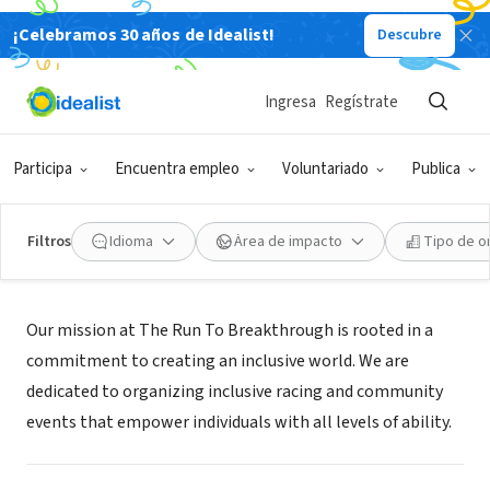
¡Celebramos 30 años de Idealist!
Descubre
ORGANIZACIÓN SIN FIN DE LUCRO
RUN TO BREAKTHROUGH INC
Ingresa
Regístrate
MOUNT SINAI, NY
|
runtobreakthrough.org/
Participa
Encuentra empleo
Voluntariado
Publica
Filtros
Idioma
Área de impacto
Tipo de o
Misión
Our mission at The Run To Breakthrough is rooted in a
commitment to creating an inclusive world. We are
dedicated to organizing inclusive racing and community
events that empower individuals with all levels of ability.