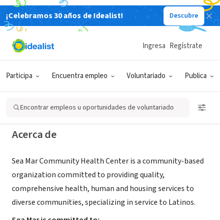
¡Celebramos 30 años de Idealist!
Descubre
ORGANIZACIÓN SIN FIN DE LUCRO
Sea Mar Community Health
Ingresa
Regístrate
Centers
Participa
Encuentra empleo
Voluntariado
Publica
Seattle, WA
|
www.seamarchc.org
Encontrar empleos u oportunidades de voluntariado
Acerca de
Sea Mar Community Health Center is a community-based
organization committed to providing quality,
comprehensive health, human and housing services to
diverse communities, specializing in service to Latinos.