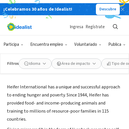
¡Celebramos 30 años de Idealist!
Descubre
ORGANIZACIÓN SIN FIN DE LUCRO
Heifer International
Ingresa
Regístrate
Little Rock, AR
|
www.heifer.org
Participa
Encuentra empleo
Voluntariado
Publica
Filtros
Idioma
Área de impacto
Tipo de o
Acerca de
Heifer International has a unique and successful approach
to ending hunger and poverty. Since 1944, Heifer has
provided food- and income-producing animals and
training to millions of resource-poor families in 115
countries.