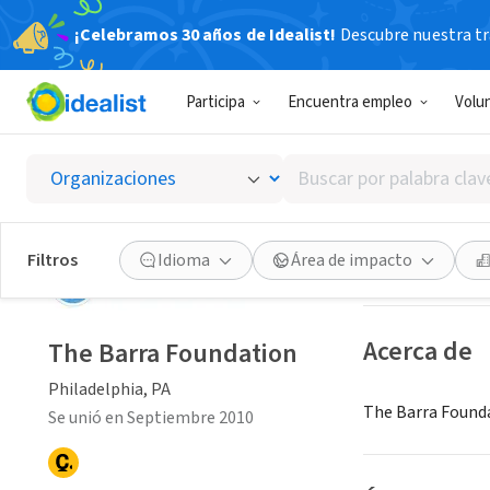
¡Celebramos 30 años de Idealist!
Descubre nuestra tra
ORGANIZACIÓ
Participa
Encuentra empleo
Volu
The Ba
Buscar
Philadelphia, PA
por
palabra
clave
Guardar
Filtros
Idioma
Área de impacto
o
interés
Acerca de
The Barra Foundation
Philadelphia, PA
The Barra Foundat
Se unió en Septiembre 2010