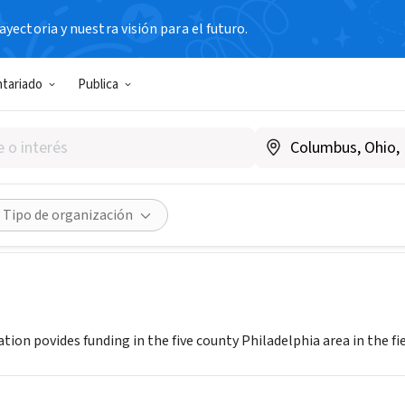
yectoria y nuestra visión para el futuro.
N SIN FIN DE LUCRO
ntariado
Publica
rra Foundation
|
www.barrafoundation.org
Compartir
Tipo de organización
ion povides funding in the five county Philadelphia area in the fie