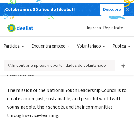
¡Celebramos 30 años de Idealist!
Descubre
ORGANIZACIÓN SIN FIN DE LUCRO
National Youth Leadership Council
Ingresa
Regístrate
Saint Paul, MN
|
www.nylc.org
Participa
Encuentra empleo
Voluntariado
Publica
Encontrar empleos u oportunidades de voluntariado
Acerca de
The mission of the National Youth Leadership Council is to
create a more just, sustainable, and peaceful world with
young people, their schools, and their communities
through service-learning.