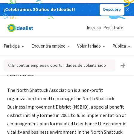
¡Celebramos 30 años de Idealist!
Descubre
ORGANIZACIÓN SIN FIN DE LUCRO
North Shattuck Association
Ingresa
Regístrate
Berkeley, CA
|
northshattuckassociation.org
Participa
Encuentra empleo
Voluntariado
Publica
Encontrar empleos u oportunidades de voluntariado
Acerca de
The North Shattuck Association is a non-profit
organization formed to manage the North Shattuck
Business Improvement District (NSBID), a special benefit
district initially formed in 2001 to fund implementation of
a management plan formulated to enhance the economic
vitality and business environment in the North Shattuck