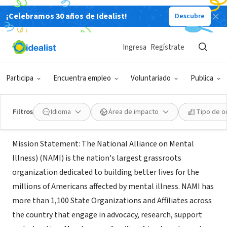
¡Celebramos 30 años de Idealist!
Descubre
ORGANIZACIÓN SIN FIN DE LUCRO
NAMI (National Alliance on Mental
Ingresa
Regístrate
Illness)
Participa
Encuentra empleo
Voluntariado
Publica
Arlington, VA
|
www.nami.org
Filtros
Idioma
Área de impacto
Tipo de o
Acerca de
Mission Statement: The National Alliance on Mental
Illness) (NAMI) is the nation's largest grassroots
organization dedicated to building better lives for the
millions of Americans affected by mental illness. NAMI has
more than 1,100 State Organizations and Affiliates across
the country that engage in advocacy, research, support