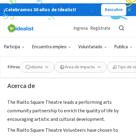
¡Celebramos 30 años de Idealist!
Descubre
ORGANIZACIÓN SIN FIN DE LUCRO
Ingresa
Regístrate
Rialto Square Theatre Volunteers
Participa
Encuentra empleo
Voluntariado
Publica
Joliet, IL
|
www.rialtosquare.com
Filtros
Idioma
Área de impacto
Tipo de o
Acerca de
The Rialto Square Theatre leads a performing arts
community partnership to enrich the quality of life by
encouraging artistic and cultural development.
The Rialto Square Theatre Volunteers have chosen to