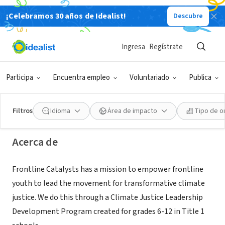
¡Celebramos 30 años de Idealist!
Descubre
ORGANIZACIÓN SIN FIN DE LUCRO
Ingresa
Regístrate
Frontline Catalysts
Participa
Encuentra empleo
Voluntariado
Publica
Oakland, CA
|
www.frontlinecatalysts.org
Filtros
Idioma
Área de impacto
Tipo de o
Acerca de
Frontline Catalysts has a mission to empower frontline
youth to lead the movement for transformative climate
justice. We do this through a Climate Justice Leadership
Development Program created for grades 6-12 in Title 1