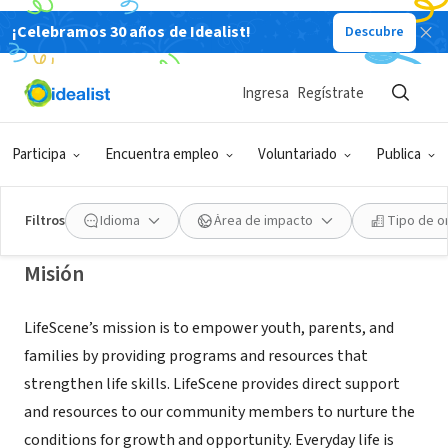
¡Celebramos 30 años de Idealist!
Descubre
ORGANIZACIÓN SIN FIN DE LUCRO
FAMILY & CHILDRENS SERVICE OF
Ingresa
Regístrate
GREATER LYNN INC
Participa
Encuentra empleo
Voluntariado
Publica
Lynn, MA
|
lifescene.org
Filtros
Idioma
Área de impacto
Tipo de o
Misión
LifeScene’s mission is to empower youth, parents, and
families by providing programs and resources that
strengthen life skills. LifeScene provides direct support
and resources to our community members to nurture the
conditions for growth and opportunity. Everyday life is