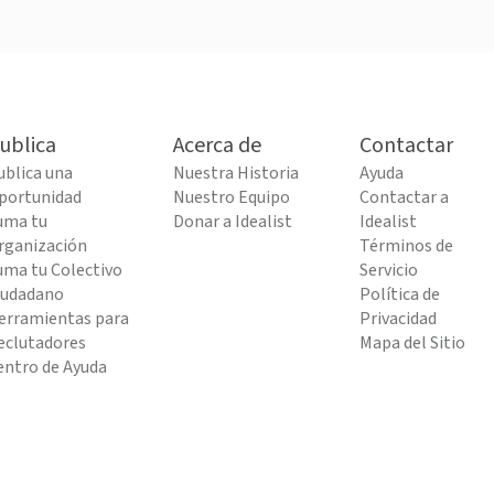
ublica
Acerca de
Contactar
ublica una
Nuestra Historia
Ayuda
portunidad
Nuestro Equipo
Contactar a
uma tu
Donar a Idealist
Idealist
rganización
Términos de
uma tu Colectivo
Servicio
iudadano
Política de
erramientas para
Privacidad
eclutadores
Mapa del Sitio
entro de Ayuda