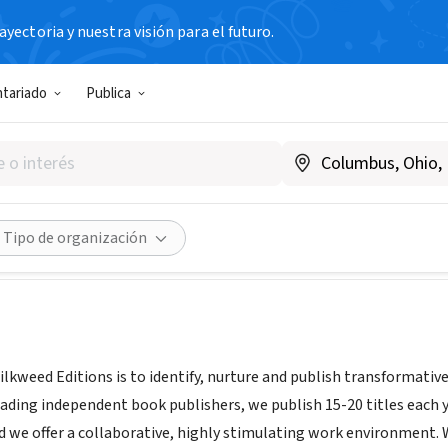
yectoria y nuestra visión para el futuro.
N SIN FIN DE LUCRO
ntariado
Publica
ed Editions
|
www.milkweed.org
Compartir
Tipo de organización
ilkweed Editions is to identify, nurture and publish transformativ
leading independent book publishers, we publish 15-20 titles each 
d we offer a collaborative, highly stimulating work environment. W