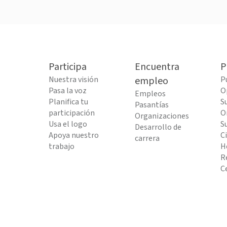
Participa
Encuentra
P
Nuestra visión
empleo
P
Pasa la voz
O
Empleos
Planifica tu
S
Pasantías
participación
O
Organizaciones
Usa el logo
S
Desarrollo de
Apoya nuestro
C
carrera
trabajo
H
R
C