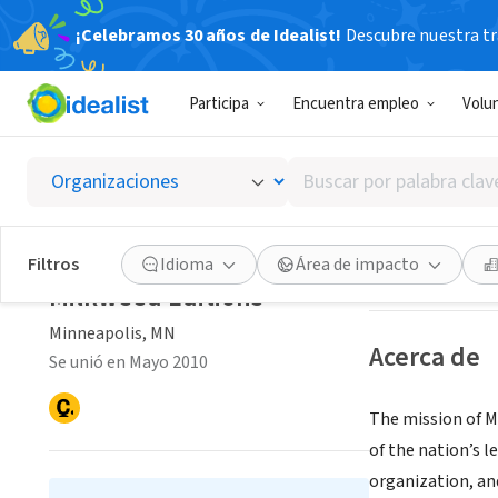
¡Celebramos 30 años de Idealist!
Descubre nuestra tra
ORGANIZACIÓ
Participa
Encuentra empleo
Volu
Milkwe
Buscar
Minneapolis, MN
por
palabra
clave
Guardar
Filtros
Idioma
Área de impacto
o
Milkweed Editions
interés
Minneapolis, MN
Acerca de
Se unió en Mayo 2010
The mission of M
of the nation’s 
organization, an