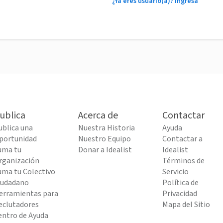
¿Ya eres usuario(a)? Ingresa
ublica
Acerca de
Contactar
ublica una
Nuestra Historia
Ayuda
portunidad
Nuestro Equipo
Contactar a
uma tu
Donar a Idealist
Idealist
rganización
Términos de
uma tu Colectivo
Servicio
iudadano
Política de
erramientas para
Privacidad
eclutadores
Mapa del Sitio
entro de Ayuda