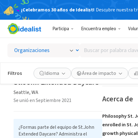
¡Celebramos 30 años de Idealist!
Descubre nuestra tra
ORGANIZACIÓ
Participa
Encuentra empleo
Volu
St.Joh
Buscar
Seattle, WA
|
ext
por
palabra
clave
Guardar
Filtros
Idioma
Área de impacto
o
St.John Extended Daycare
interés
Seattle, WA
Acerca de
Se unió en Septiembre 2021
Philosophy St. J
enrolled in St. 
¿Formas parte del equipo de St.John
growth physicall
Extended Daycare? Administra el