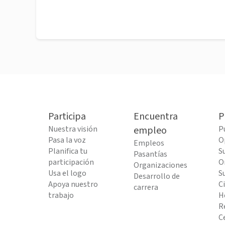
Participa
Encuentra
P
Nuestra visión
empleo
P
Pasa la voz
O
Empleos
Planifica tu
S
Pasantías
participación
O
Organizaciones
Usa el logo
S
Desarrollo de
Apoya nuestro
C
carrera
trabajo
H
R
C