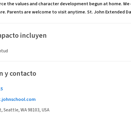
rce the values and character development begun at home. We
e. Parents are welcome to visit anytime. St. John Extended Da
mpacto incluyen
entud
n y contacto
15
.johnschool.com
t, Seattle, WA 98103, USA