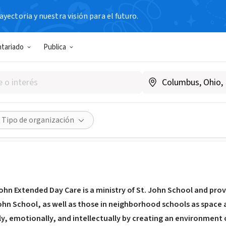
yectoria y nuestra visión para el futuro.
N SIN FIN DE LUCRO
ntariado
Publica
n Extended Daycare
ended.st-johnschool.org
Compartir
Tipo de organización
ohn Extended Day Care is a ministry of St. John School and prov
John School, as well as those in neighborhood schools as space 
y, emotionally, and intellectually by creating an environment of