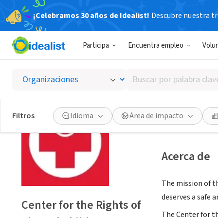
¡Celebramos 30 años de Idealist!
Descubre nuestra tra
ORGANIZACIÓ
Participa
Encuentra empleo
Volu
Center 
Buscar
Phoenix, AZ
|
www
por
palabra
clave
Guardar
Filtros
Idioma
Área de impacto
o
interés
Acerca de
The mission of th
deserves a safe 
Center for the Rights of
The Center for th