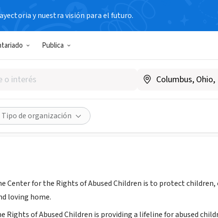
yectoria y nuestra visión para el futuro.
N SIN FIN DE LUCRO
ntariado
Publica
for the Rights of Abused Chi
.thecenterforchildren.org/
Compartir
Tipo de organización
e Center for the Rights of Abused Children is to protect children,
and loving home.
e Rights of Abused Children is providing a lifeline for abused chil