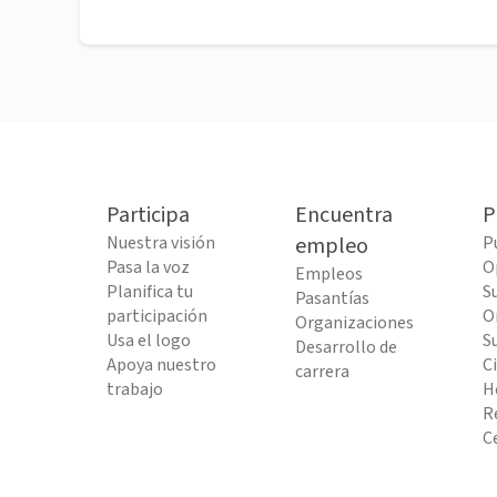
Participa
Encuentra
P
Nuestra visión
empleo
P
Pasa la voz
O
Empleos
Planifica tu
S
Pasantías
participación
O
Organizaciones
Usa el logo
S
Desarrollo de
Apoya nuestro
C
carrera
trabajo
H
R
C