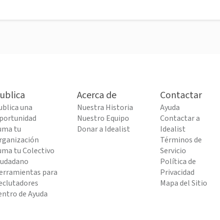
ublica
Acerca de
Contactar
ublica una
Nuestra Historia
Ayuda
portunidad
Nuestro Equipo
Contactar a
uma tu
Donar a Idealist
Idealist
rganización
Términos de
uma tu Colectivo
Servicio
iudadano
Política de
erramientas para
Privacidad
eclutadores
Mapa del Sitio
entro de Ayuda