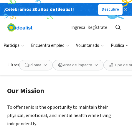
¡Celebramos 30 años de Idealist!
Descubre
ORGANIZACIÓN SIN FIN DE LUCRO
Senior Resource Services
Ingresa
Regístrate
Greeley, CO
|
www.srsweld.com
Participa
Encuentra empleo
Voluntariado
Publica
Filtros
Idioma
Área de impacto
Tipo de o
Acerca de
Our Mission
To offer seniors the opportunity to maintain their
physical, emotional, and mental health while living
independently.