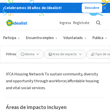
¡Celebramos 30 años de Idealist!
Descubre
ORGANIZACIÓN SIN FIN DE LUCRO
InterFaith Council for Action
Ingresa
Regístrate
Ossining, NY
|
www.ifcany.org/
Participa
Encuentra empleo
Voluntariado
Publica
Filtros
Idioma
Área de impacto
Tipo de o
Acerca de
IFCA Housing Network To sustain community, diversity
and opportunity through workforce/affordable housing
and vital social services.
Áreas de impacto incluyen