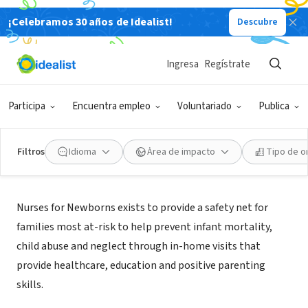
¡Celebramos 30 años de Idealist!
Descubre
ORGANIZACIÓN SIN FIN DE LUCRO
Nurses for Newborns
Ingresa
Regístrate
St. Louis, MO
|
www.nursesfornewborns.org
Participa
Encuentra empleo
Voluntariado
Publica
Filtros
Idioma
Área de impacto
Tipo de o
Misión
Nurses for Newborns exists to provide a safety net for
families most at-risk to help prevent infant mortality,
child abuse and neglect through in-home visits that
provide healthcare, education and positive parenting
skills.