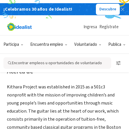
¡Celebramos 30 años de Idealist!
Descubre
ORGANIZACIÓN SIN FIN DE LUCRO
Kithara Project
Ingresa
Regístrate
Boston, MA
|
www.kitharaproject.org
Participa
Encuentra empleo
Voluntariado
Publica
Encontrar empleos u oportunidades de voluntariado
Acerca de
Kithara Project was established in 2015 as a 501c3
nonprofit with the mission of improving children’s and
young people’s lives and opportunities through music
education. The guitar lies at the heart of our work, which
consists primarily in the operation of tuition-free,
community based classical guitar programs in the Boston