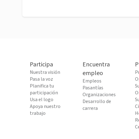
Participa
Encuentra
P
Nuestra visión
empleo
P
Pasa la voz
O
Empleos
Planifica tu
S
Pasantías
participación
O
Organizaciones
Usa el logo
S
Desarrollo de
Apoya nuestro
C
carrera
trabajo
H
R
C