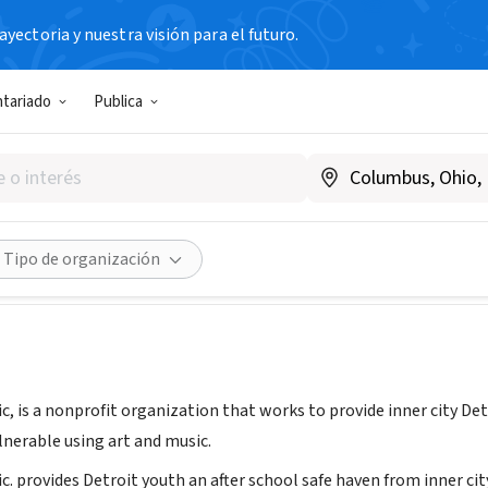
yectoria y nuestra visión para el futuro.
N SIN FIN DE LUCRO
ntariado
Publica
fe. My Music.
reallifemymusic.org
Compartir
Tipo de organización
ic, is a nonprofit organization that works to provide inner city D
lnerable using art and music.
ic. provides Detroit youth an after school safe haven from inner 