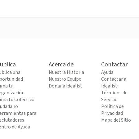
ublica
Acerca de
Contactar
ublica una
Nuestra Historia
Ayuda
portunidad
Nuestro Equipo
Contactar a
uma tu
Donar a Idealist
Idealist
rganización
Términos de
uma tu Colectivo
Servicio
iudadano
Política de
erramientas para
Privacidad
eclutadores
Mapa del Sitio
entro de Ayuda