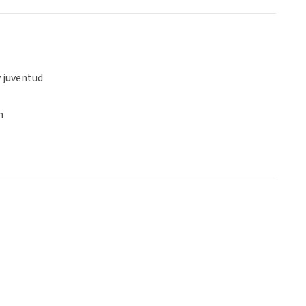
y juventud
n