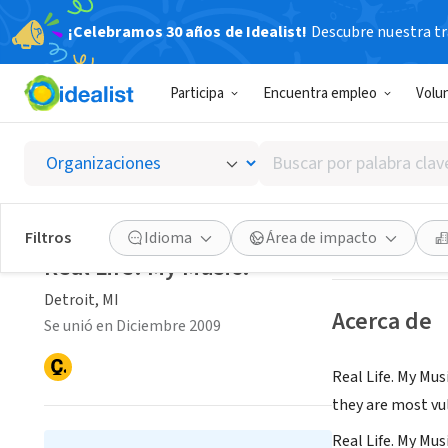
¡Celebramos 30 años de Idealist!
Descubre nuestra tra
ORGANIZACIÓ
Participa
Encuentra empleo
Volu
Real Li
Buscar
Detroit, MI
|
www.
por
palabra
clave
Guardar
Filtros
Idioma
Área de impacto
o
Real Life. My Music.
interés
Detroit, MI
Acerca de
Se unió en Diciembre 2009
Real Life. My Mus
they are most vu
Real Life. My Mus