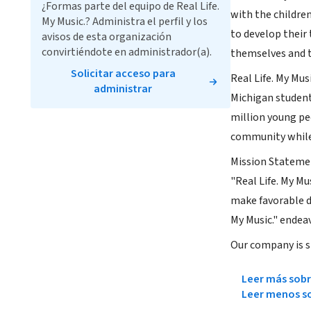
¿Formas parte del equipo de Real Life.
with the children
My Music.? Administra el perfil y los
to develop their 
avisos de esta organización
convirtiéndote en administrador(a).
themselves and the
Solicitar acceso para
Real Life. My Mus
administrar
Michigan student
million young peo
community while 
Mission Statement
"Real Life. My Mu
make favorable d
My Music." endeav
Our company is st
Leer más sobr
Leer menos so