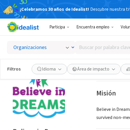
¡Celebramos 30 años de Idealist!
Descubre nuestra tra
ORGANIZACIÓ
Participa
Encuentra empleo
Volu
Believ
Buscar
Beachwood, OH
|
por
palabra
clave
Guardar
Filtros
Idioma
Área de impacto
o
interés
Misión
Believe in Dreams
survived non-med