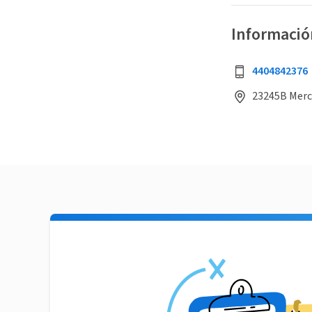
Informació
4404842376
23245B Merc