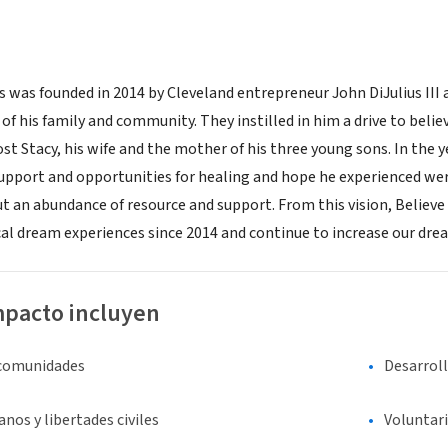
s was founded in 2014 by Cleveland entrepreneur John DiJulius III
of his family and community. They instilled in him a drive to believ
ost Stacy, his wife and the mother of his three young sons. In the 
upport and opportunities for healing and hope he experienced were
t an abundance of resource and support. From this vision, Believe 
cal dream experiences since 2014 and continue to increase our drea
mpacto incluyen
 comunidades
Desarrol
os y libertades civiles
Voluntar