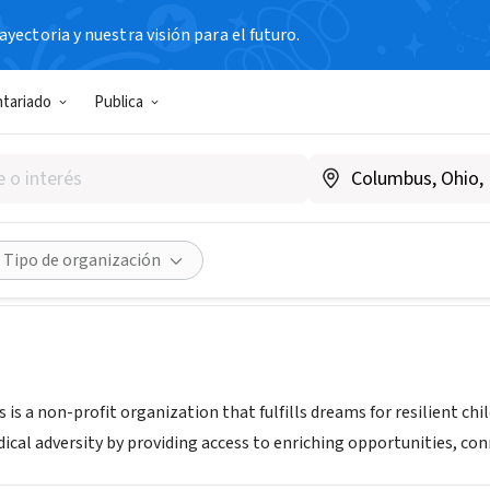
yectoria y nuestra visión para el futuro.
N SIN FIN DE LUCRO
ntariado
Publica
e in Dreams
www.believeindreams.org
Compartir
Tipo de organización
 is a non-profit organization that fulfills dreams for resilient 
ical adversity by providing access to enriching opportunities, co