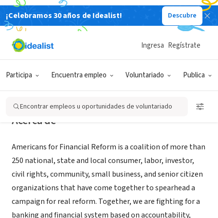
¡Celebramos 30 años de Idealist!
Descubre
ORGANIZACIÓN SIN FIN DE LUCRO
Americans for Financial Reform
Ingresa
Regístrate
Washington, DC
|
www.ourfinancialsecurity.org
Participa
Encuentra empleo
Voluntariado
Publica
Encontrar empleos u oportunidades de voluntariado
Acerca de
Americans for Financial Reform is a coalition of more than
250 national, state and local consumer, labor, investor,
civil rights, community, small business, and senior citizen
organizations that have come together to spearhead a
campaign for real reform. Together, we are fighting for a
banking and financial system based on accountability,