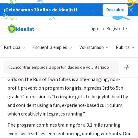
¡Celebramos 30 años de Idealist!
Descubre
ORGANIZACIÓN SIN FIN DE LUCRO
Girls on the Run Twin Cities
Ingresa
Regístrate
Minneapolis, MN
|
www.gotrtwincities.org
Participa
Encuentra empleo
Voluntariado
Publica
Acerca de
Encontrar empleos u oportunidades de voluntariado
Girls on the Run of Twin Cities is a life-changing, non-
profit prevention program for girls in grades 3rd to 5th
grade. Our mission is “to inspire girls to be joyful, healthy
and confident using a fun, experience-based curriculum
which creatively integrates running.”
The program combines training for a 3.1 mile running
event with self-esteem enhancing, uplifting workouts. Our