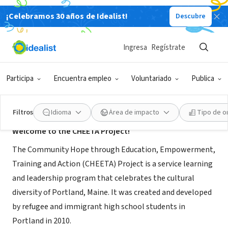
¡Celebramos 30 años de Idealist!
Descubre
ORGANIZACIÓN SIN FIN DE LUCRO
The CHEETA Project
Ingresa
Regístrate
Portland, ME
|
thecheetaproject.org
Participa
Encuentra empleo
Voluntariado
Publica
Acerca de
Filtros
Idioma
Área de impacto
Tipo de o
Welcome to the CHEETA Project!
The Community Hope through Education, Empowerment,
Training and Action (CHEETA) Project is a service learning
and leadership program that celebrates the cultural
diversity of Portland, Maine. It was created and developed
by refugee and immigrant high school students in
Portland in 2010.