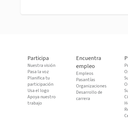
Participa
Encuentra
P
Nuestra visión
empleo
P
Pasa la voz
O
Empleos
Planifica tu
S
Pasantías
participación
O
Organizaciones
Usa el logo
S
Desarrollo de
Apoya nuestro
C
carrera
trabajo
H
R
C