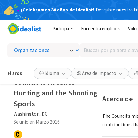
¡Celebramos 30 años de Idealist!
Descubre nuestra tra
ORGANIZACIÓ
Participa
Encuentra empleo
Volu
Council
Buscar
Washington, DC
|
por
palabra
clave
Guardar
Filtros
Idioma
Área de impacto
o
Council to Advance
interés
Hunting and the Shooting
Acerca de
Sports
Washington, DC
The Council’s mi
Se unió en Marzo 2016
contributions th