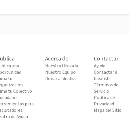
ublica
Acerca de
Contactar
ublica una
Nuestra Historia
Ayuda
portunidad
Nuestro Equipo
Contactar a
uma tu
Donar a Idealist
Idealist
rganización
Términos de
uma tu Colectivo
Servicio
iudadano
Política de
erramientas para
Privacidad
eclutadores
Mapa del Sitio
entro de Ayuda