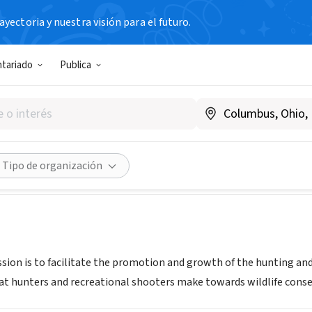
yectoria y nuestra visión para el futuro.
N SIN FIN DE LUCRO
ntariado
Publica
 to Advance Hunting and the
www.cahss.org
Compartir
Tipo de organización
ssion is to facilitate the promotion and growth of the hunting an
at hunters and recreational shooters make towards wildlife conse