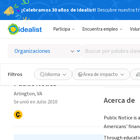
¡Celebramos 30 años de Idealist!
Descubre nuestra tra
ORGANIZACIÓ
Participa
Encuentra empleo
Volu
Public 
Buscar
Arlington, VA
|
ww
por
palabra
clave
Guardar
Filtros
Idioma
Área de impacto
o
Public Notice
interés
Arlington, VA
Acerca de
Se unió en Julio 2010
Public Notice is
Americans’ finan
Through educatio