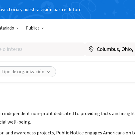
yectoria y nuestra visión para el futuro.
N SIN FIN DE LUCRO
ntariado
Publica
Notice
w.thepublicnotice.org
Compartir
Tipo de organización
 an independent non-profit dedicated to providing facts and insi
cial well-being.
n and awareness projects, Public Notice engages Americans on to