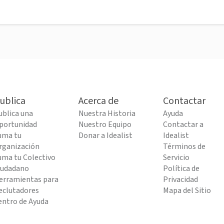
ublica
Acerca de
Contactar
ublica una
Nuestra Historia
Ayuda
portunidad
Nuestro Equipo
Contactar a
uma tu
Donar a Idealist
Idealist
rganización
Términos de
uma tu Colectivo
Servicio
iudadano
Política de
erramientas para
Privacidad
eclutadores
Mapa del Sitio
entro de Ayuda