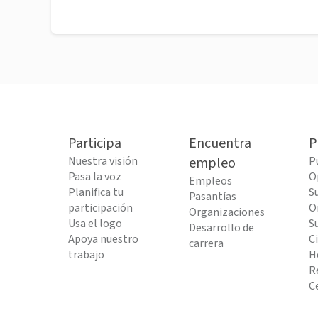
Participa
Encuentra
P
Nuestra visión
empleo
P
Pasa la voz
O
Empleos
Planifica tu
S
Pasantías
participación
O
Organizaciones
Usa el logo
S
Desarrollo de
Apoya nuestro
C
carrera
trabajo
H
R
C