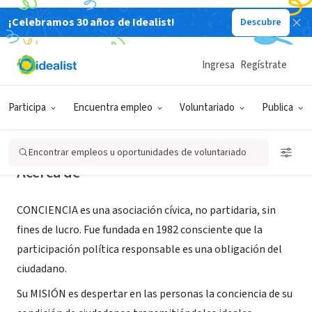
¡Celebramos 30 años de Idealist!
Descubre
ORGANIZACIÓN SIN FIN DE LUCRO
Asociación Conciencia
Ingresa
Regístrate
Buenos Aires, C, Argentina
|
www.conciencia.org
Participa
Encuentra empleo
Voluntariado
Publica
Encontrar empleos u oportunidades de voluntariado
Acerca de
CONCIENCIA es una asociación cívica, no partidaria, sin
fines de lucro. Fue fundada en 1982 consciente que la
participación política responsable es una obligación del
ciudadano.
Su MISIÓN es despertar en las personas la conciencia de su