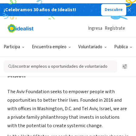
¡Celebramos 30 años de Idealist!
Descubre
ORGANIZACIÓN SIN FIN DE LUCRO
Aviv Foundation
Ingresa
Regístrate
Washington, DC
|
www.avivfoundation.org
Participa
Encuentra empleo
Voluntariado
Publica
Encontrar empleos u oportunidades de voluntariado
Misión
The Aviv Foundation seeks to empower people with
opportunities to better their lives. Founded in 2016 and
with offices in Washington, D.C. and Tel Aviv, Israel, we are
a private family philanthropy that invests in solutions
with the potential to create systemic change.