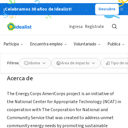
¡Celebramos 30 años de Idealist!
Descubre
ORGANIZACIÓN SIN FIN DE LUCRO
National Center for Appropriate
Ingresa
Regístrate
Technology
Participa
Encuentra empleo
Voluntariado
Publica
Butte, MT
|
www.energycorps.org/
|
www.ncat.org
Filtros
Idioma
Área de impacto
Tipo de o
Acerca de
The Energy Corps AmeriCorps project is an initiative of
the National Center for Appropriate Technology (NCAT) in
cooperation with The Corporation for National and
Community Service that was created to address unmet
community energy needs by promoting sustainable