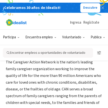
¡Celebramos 30 años de Idealist!
Descubre
ORGANIZACIÓN SIN FIN DE LUCRO
Caregiver Action Network
Ingresa
Regístrate
Washington, DC
|
caregiveraction.org
Participa
Encuentra empleo
Voluntariado
Publica
Acerca de
Encontrar empleos u oportunidades de voluntariado
The Caregiver Action Network is the nation’s leading
family caregiver organization working to improve the
quality of life for the more than 90 million Americans who
care for loved ones with chronic conditions, disabilities,
disease, or the frailties of old age. CAN serves a broad
spectrum of family caregivers ranging from the parents of
children with special needs, to the families and friends of